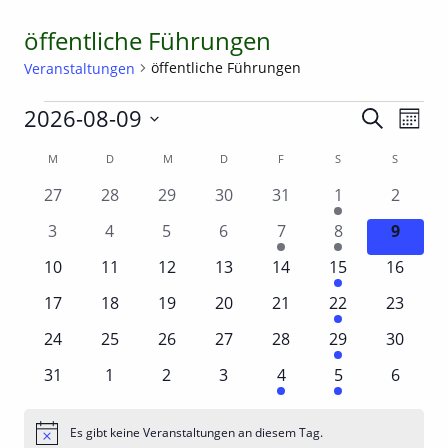
öffentliche Führungen
öffentliche Führungen
Veranstaltungen
Veranstaltungen
Verans
Ver
2026-08-09
Suche
Monat
Ans
Suche
Datum
Kalender
M
MONTAG
D
DIENSTAG
M
MITTWOCH
D
DONNERSTAG
F
FREITAG
S
SAMSTAG
S
SONNTA
Nav
wählen.
und
von
0
0
0
0
0
2
0
27
28
29
30
31
1
2
Ansicht
Veranstaltungen
Veranstaltungen
Veranstaltungen
Veranstaltungen
Veranstaltungen
Veranstaltung
Verans
Veranstaltungen
0
0
0
0
1
1
0
3
4
5
6
7
8
9
Navigat
Veranstaltungen
Veranstaltungen
Veranstaltungen
Veranstaltungen
Veranstaltung
Veranstaltung
Verans
0
0
0
0
0
1
0
10
11
12
13
14
15
16
Veranstaltungen
Veranstaltungen
Veranstaltungen
Veranstaltungen
Veranstaltungen
Veranstaltung
Veranst
0
0
0
0
0
1
0
17
18
19
20
21
22
23
Veranstaltungen
Veranstaltungen
Veranstaltungen
Veranstaltungen
Veranstaltungen
Veranstaltung
Veranst
0
0
0
0
0
1
0
24
25
26
27
28
29
30
Veranstaltungen
Veranstaltungen
Veranstaltungen
Veranstaltungen
Veranstaltungen
Veranstaltung
Veranst
0
0
0
0
1
1
0
31
1
2
3
4
5
6
Veranstaltungen
Veranstaltungen
Veranstaltungen
Veranstaltungen
Veranstaltung
Veranstaltung
Verans
Es gibt keine Veranstaltungen an diesem Tag.
Hinweis